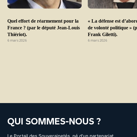
Quel effort de réarmement pour la
« La défense est d’abor
France ? (par le député Jean-Louis
de volonté politique » (
Thiériot).
Frank Giletti).
6 mars 2026
6 mars 2026
QUI SOMMES-NOUS ?
Le Portail des Souverainetés, né d'un partenariat