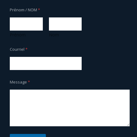
Prénom / NOM
*
Prénom
Nom
Courriel
*
Message
*